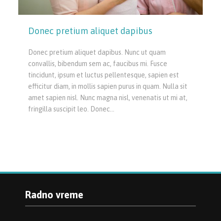
Donec pretium aliquet dapibus
Donec pretium aliquet dapibus. Nunc ut quam
convallis, bibendum sem ac, faucibus mi. Fusce
tincidunt, ipsum et luctus pellentesque, sapien est
efficitur diam, in mollis sapien purus in quam. Nulla sit
amet sapien nisl. Nunc magna nisl, venenatis ut mi at,
fringilla suscipit leo. Donec…
Radno vreme