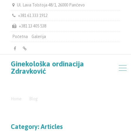
Ul. Lava Tolstoja 48/1, 26000 Pančevo
+381 61 333 1912
+381 13 405 538
Početna
Galerija
facebook
Google
Ginekološka ordinacija
Map
Zdravković
Home
Blog
Articles
Category:
Articles