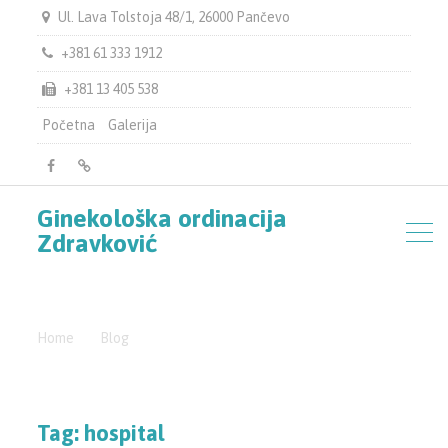
Ul. Lava Tolstoja 48/1, 26000 Pančevo
+381 61 333 1912
+381 13 405 538
Početna
Galerija
facebook
Google
Ginekološka ordinacija
Map
Zdravković
Home
Blog
hospital
Tag:
hospital